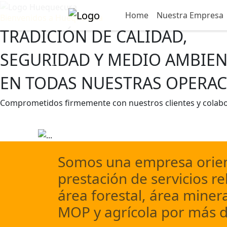
Home
Home
Nuestra Empresa
Nuestra Empresa
Bienvenidos a Huequecura
TRADICIÓN DE CALIDAD,
SEGURIDAD Y MEDIO AMBIEN
Previous
EN TODAS NUESTRAS OPERAC
Comprometidos firmemente con nuestros clientes y colab
Escríbenos
Conocer más
Somos una empresa orien
prestación de servicios re
área forestal, área minera
MOP y agrícola por más d