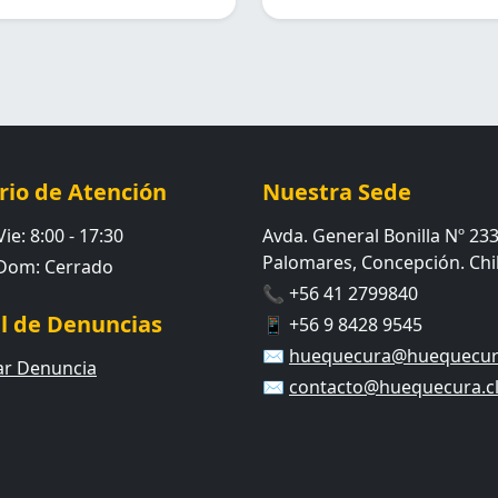
rio de Atención
Nuestra Sede
ie: 8:00 - 17:30
Avda. General Bonilla Nº 233
Palomares, Concepción. Chil
 Dom: Cerrado
📞 +56 41 2799840
l de Denuncias
📱 +56 9 8428 9545
✉️
huequecura@huequecura
ar Denuncia
✉️
contacto@huequecura.c