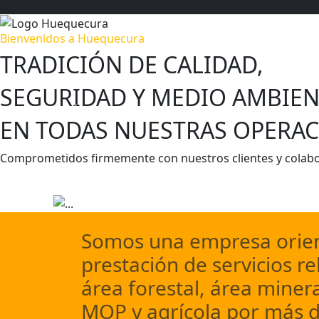
Bienvenidos a Huequecura
TRADICIÓN DE CALIDAD,
SEGURIDAD Y MEDIO AMBIEN
Previous
EN TODAS NUESTRAS OPERAC
Comprometidos firmemente con nuestros clientes y colab
Escríbenos
Conocer más
Somos una empresa orien
prestación de servicios re
área forestal, área minera
MOP y agrícola por más d