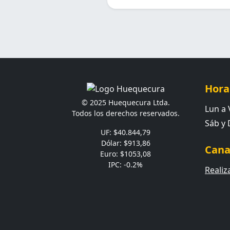
Hora
© 2025 Huequecura Ltda.
Lun a V
Todos los derechos reservados.
Sáb y
UF: $40.844,79
Dólar: $913,86
Cana
Euro: $1053,08
IPC: -0.2%
Realiz