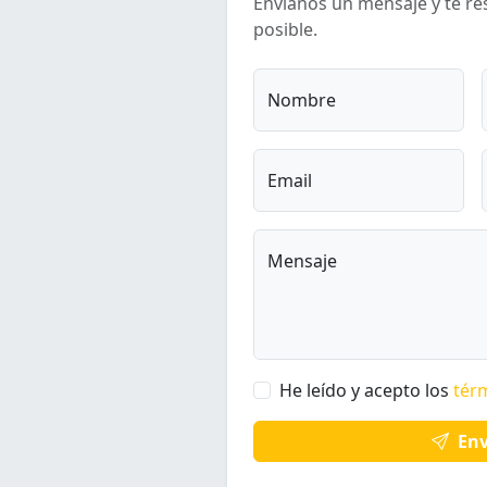
Envíanos un mensaje y te r
posible.
Nombre
Email
Mensaje
He leído y acepto los
tér
Env