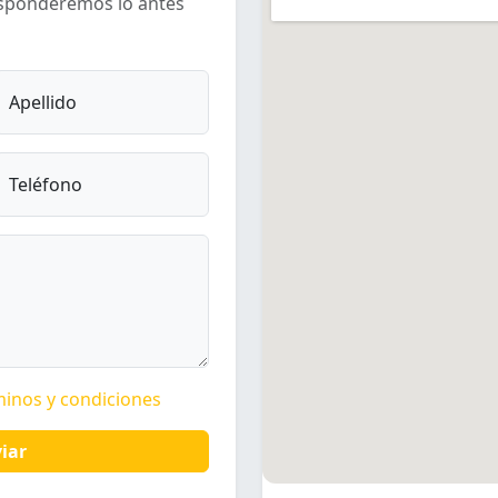
esponderemos lo antes
Apellido
Teléfono
minos y condiciones
iar