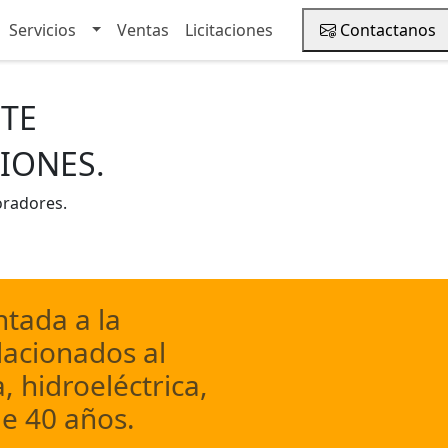
Toggle Dropdown
Toggle Dropdown
Servicios
Servicios
Ventas
Ventas
Licitaciones
Licitaciones
Contactanos
Contactanos
TE
IONES.
oradores.
tada a la
lacionados al
, hidroeléctrica,
e 40 años.