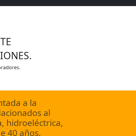
TE
IONES.
oradores.
tada a la
lacionados al
, hidroeléctrica,
e 40 años.