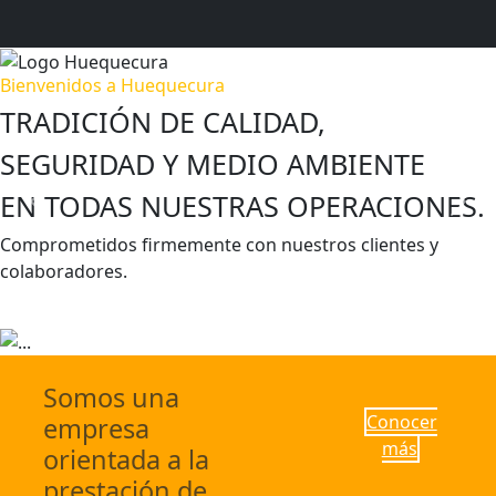
Bienvenidos a Huequecura
TRADICIÓN DE CALIDAD,
SEGURIDAD Y MEDIO AMBIENTE
EN TODAS NUESTRAS OPERACIONES.
Previous
Next
Comprometidos firmemente con nuestros clientes y
colaboradores.
Escríbenos
Conocer más
Somos una
Conocer
empresa
más
orientada a la
prestación de