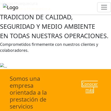
Bienvenidos a Huequecura
TRADICIÓN DE CALIDAD,
SEGURIDAD Y MEDIO AMBIENTE
EN TODAS NUESTRAS OPERACIONES.
Previous
Next
Comprometidos firmemente con nuestros clientes y
colaboradores.
Escríbenos
Conocer más
Somos una
Conocer
empresa
más
orientada a la
prestación de
servicios