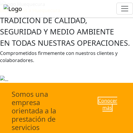
Bienvenidos a Huequecura
TRADICIÓN DE CALIDAD,
SEGURIDAD Y MEDIO AMBIENTE
EN TODAS NUESTRAS OPERACIONES.
Previous
Next
Comprometidos firmemente con nuestros clientes y
colaboradores.
Escríbenos
Conocer más
Somos una
Conocer
empresa
más
orientada a la
prestación de
servicios