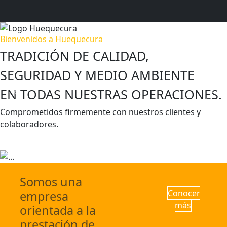
Bienvenidos a Huequecura
TRADICIÓN DE CALIDAD,
SEGURIDAD Y MEDIO AMBIENTE
EN TODAS NUESTRAS OPERACIONES.
Previous
Next
Comprometidos firmemente con nuestros clientes y
colaboradores.
Escríbenos
Conocer más
Somos una
Conocer
empresa
más
orientada a la
prestación de