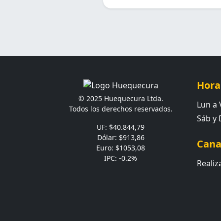
Hora
© 2025 Huequecura Ltda.
Lun a V
Todos los derechos reservados.
Sáb y
UF: $40.844,79
Dólar: $913,86
Cana
Euro: $1053,08
IPC: -0.2%
Realiz