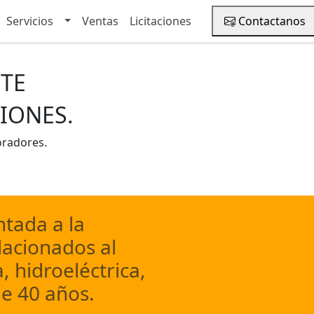
Toggle Dropdown
Toggle Dropdown
Servicios
Servicios
Ventas
Ventas
Licitaciones
Licitaciones
Contactanos
Contactanos
TE
IONES.
oradores.
tada a la
lacionados al
, hidroeléctrica,
e 40 años.