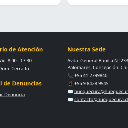
rio de Atención
Nuestra Sede
ie: 8:00 - 17:30
Avda. General Bonilla Nº 233
Palomares, Concepción. Chil
 Dom: Cerrado
📞 +56 41 2799840
l de Denuncias
📱 +56 9 8428 9545
✉️
huequecura@huequecura
ar Denuncia
✉️
contacto@huequecura.c