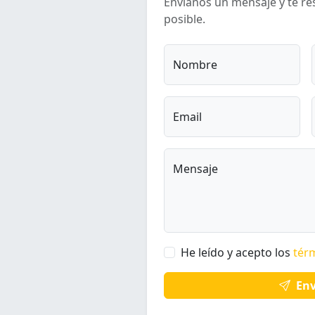
Envíanos un mensaje y te r
posible.
Nombre
Email
Mensaje
He leído y acepto los
tér
Env