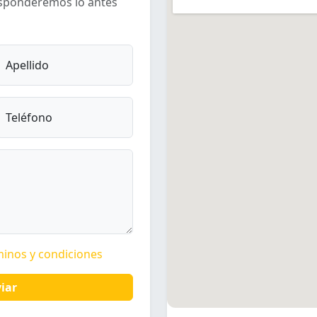
esponderemos lo antes
Apellido
Teléfono
minos y condiciones
iar