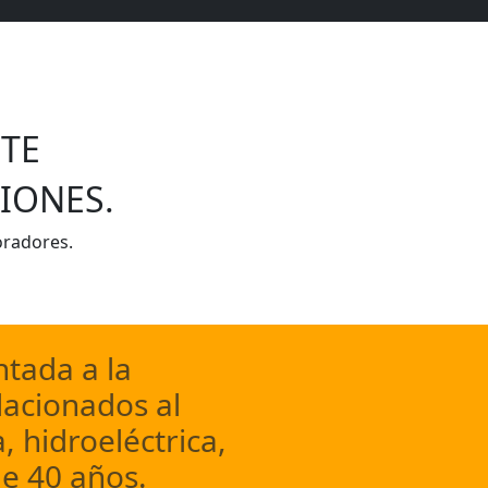
TE
IONES.
oradores.
tada a la
lacionados al
, hidroeléctrica,
e 40 años.