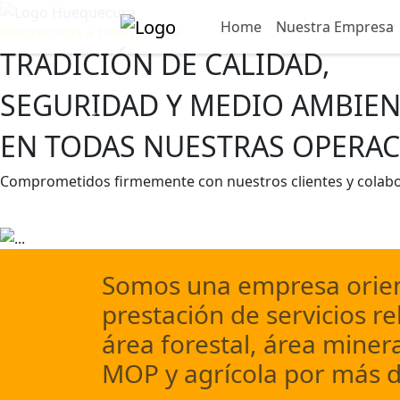
Home
Home
Nuestra Empresa
Nuestra Empresa
Bienvenidos a Huequecura
TRADICIÓN DE CALIDAD,
SEGURIDAD Y MEDIO AMBIEN
Previous
EN TODAS NUESTRAS OPERAC
Comprometidos firmemente con nuestros clientes y colab
Escríbenos
Conocer más
Somos una empresa orien
prestación de servicios re
área forestal, área minera
MOP y agrícola por más d