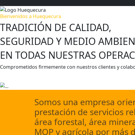
Bienvenidos a Huequecura
TRADICIÓN DE CALIDAD,
SEGURIDAD Y MEDIO AMBIEN
Previous
EN TODAS NUESTRAS OPERAC
Comprometidos firmemente con nuestros clientes y colab
Escríbenos
Conocer más
Somos una empresa orien
prestación de servicios re
área forestal, área minera
MOP y agrícola por más d