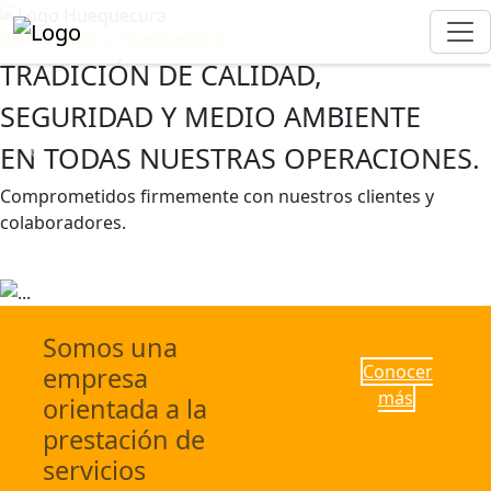
Bienvenidos a Huequecura
TRADICIÓN DE CALIDAD,
SEGURIDAD Y MEDIO AMBIENTE
EN TODAS NUESTRAS OPERACIONES.
Previous
Next
Comprometidos firmemente con nuestros clientes y
colaboradores.
Escríbenos
Conocer más
Somos una
Conocer
empresa
más
orientada a la
prestación de
servicios