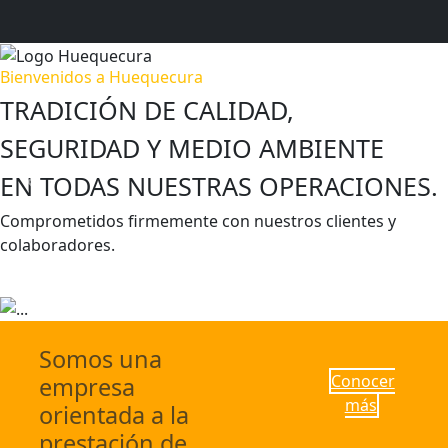
Bienvenidos a Huequecura
TRADICIÓN DE CALIDAD,
SEGURIDAD Y MEDIO AMBIENTE
EN TODAS NUESTRAS OPERACIONES.
Previous
Next
Comprometidos firmemente con nuestros clientes y
colaboradores.
Escríbenos
Conocer más
Somos una
Conocer
empresa
más
orientada a la
prestación de