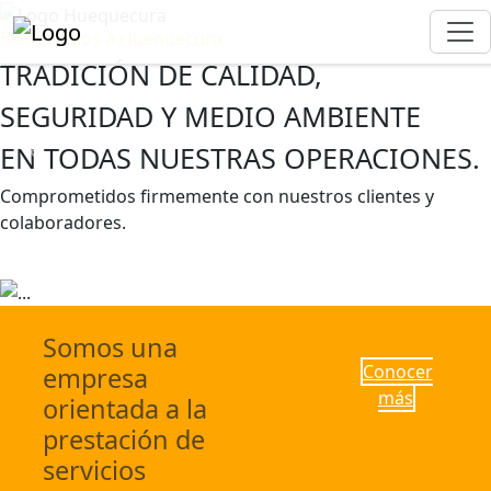
Bienvenidos a Huequecura
TRADICIÓN DE CALIDAD,
SEGURIDAD Y MEDIO AMBIENTE
EN TODAS NUESTRAS OPERACIONES.
Previous
Next
Comprometidos firmemente con nuestros clientes y
colaboradores.
Escríbenos
Conocer más
Somos una
Conocer
empresa
más
orientada a la
prestación de
servicios