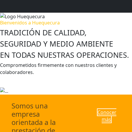
Bienvenidos a Huequecura
TRADICIÓN DE CALIDAD,
SEGURIDAD Y MEDIO AMBIENTE
EN TODAS NUESTRAS OPERACIONES.
Previous
Next
Comprometidos firmemente con nuestros clientes y
colaboradores.
Escríbenos
Conocer más
Somos una
Conocer
empresa
más
orientada a la
prestación de