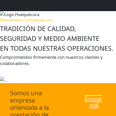
Bienvenidos a Huequecura
TRADICIÓN DE CALIDAD,
SEGURIDAD Y MEDIO AMBIENTE
EN TODAS NUESTRAS OPERACIONES.
Previous
Next
Comprometidos firmemente con nuestros clientes y
colaboradores.
Escríbenos
Conocer más
Somos una
Conocer
empresa
más
orientada a la
prestación de