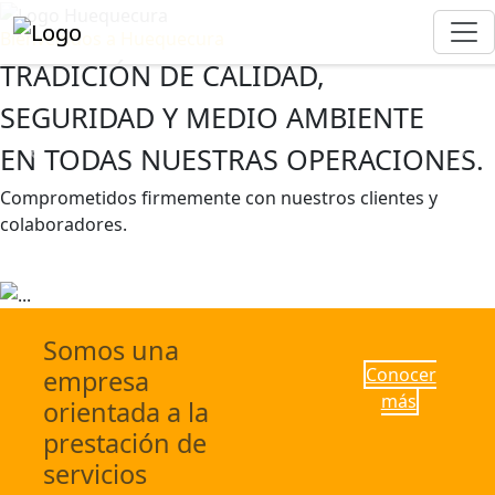
Bienvenidos a Huequecura
TRADICIÓN DE CALIDAD,
SEGURIDAD Y MEDIO AMBIENTE
EN TODAS NUESTRAS OPERACIONES.
Previous
Next
Comprometidos firmemente con nuestros clientes y
colaboradores.
Escríbenos
Conocer más
Somos una
Conocer
empresa
más
orientada a la
prestación de
servicios